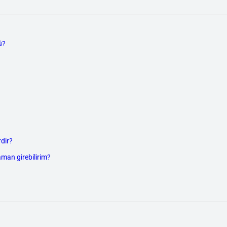
ü?
dir?
aman girebilirim?