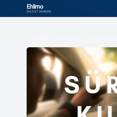
Ehlimo
EHLIYET REHBERI
Anasayfa
Sürücü Kursları
Gaziantep
Ş