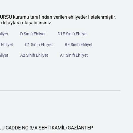
urumu tarafından verilen ehliyetler listelenmiştir.
 detaylara ulaşabilirsiniz.
hliyet
D Sınıfı Ehliyet
D1E Sınıfı Ehliyet
 Ehliyet
C1 Sınıfı Ehliyet
BE Sınıfı Ehliyet
hliyet
A2 Sınıfı Ehliyet
A1 Sınıfı Ehliyet
LU CADDE NO:3/A ŞEHİTKAMİL/GAZİANTEP