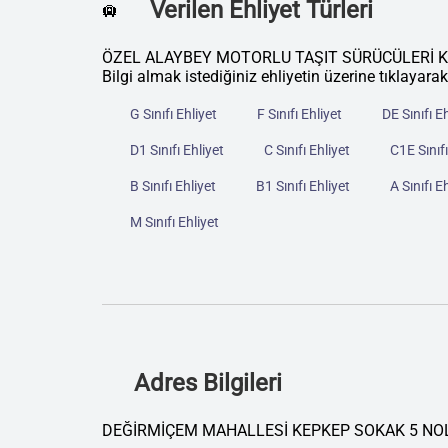
Verilen Ehliyet Türleri
🛄
ÖZEL ALAYBEY MOTORLU TAŞIT SÜRÜCÜLERİ KURSU k
Bilgi almak istediğiniz ehliyetin üzerine tıklayarak
G Sınıfı Ehliyet
F Sınıfı Ehliyet
DE Sınıfı E
D1 Sınıfı Ehliyet
C Sınıfı Ehliyet
C1E Sınıfı
B Sınıfı Ehliyet
B1 Sınıfı Ehliyet
A Sınıfı E
M Sınıfı Ehliyet
Adres Bilgileri
DEĞİRMİÇEM MAHALLESİ KEPKEP SOKAK 5 NO