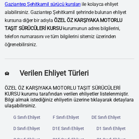
Gaziantep Şehitkamil sürücü kursları
ile kolayca ehliyet
alabilirsiniz. Gaziantep Şehitkamil şehrinde bulunan ehliyet
kursuna diğer bir adıyla
ÖZEL ÖZ KARŞIYAKA MOTORLU
TAŞIT SÜRÜCÜLERİ KURSU
kurumunun adres bilgilerini,
telefon numarasını ve tüm bilgilerini sitemiz üzerinden
öğrenebilirsiniz.
Verilen Ehliyet Türleri
🛄
ÖZEL ÖZ KARŞIYAKA MOTORLU TAŞIT SÜRÜCÜLERİ
KURSU kurumu tarafından verilen ehliyetler listelenmiştir.
Bilgi almak istediğiniz ehliyetin üzerine tıklayarak detaylara
ulaşabilirsiniz.
G Sınıfı Ehliyet
F Sınıfı Ehliyet
DE Sınıfı Ehliyet
D Sınıfı Ehliyet
D1E Sınıfı Ehliyet
D1 Sınıfı Ehliyet