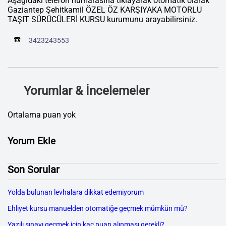
Aşağıdaki telefon numarasına tıklayarak otomatik olarak
Gaziantep Şehitkamil ÖZEL ÖZ KARŞIYAKA MOTORLU
TAŞIT SÜRÜCÜLERİ KURSU kurumunu arayabilirsiniz.
☎️
3423243553
Yorumlar & İncelemeler
Ortalama puan yok
Yorum Ekle
Son Sorular
Yolda bulunan levhalara dikkat edemiyorum
Ehliyet kursu manuelden otomatiğe geçmek mümkün mü?
Yazılı sınavı geçmek için kaç puan alınması gerekli?