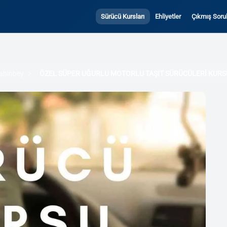
Sürücü Kursları
Ehliyetler
Çıkmış Sorul
ahinbey
ÖZEL SÜPER UĞURLU MOTORLU TAŞIT SÜRÜCÜLERİ KURS