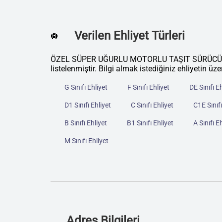
Verilen Ehliyet Türleri
🛄
ÖZEL SÜPER UĞURLU MOTORLU TAŞIT SÜRÜCÜLERİ
listelenmiştir. Bilgi almak istediğiniz ehliyetin üze
G Sınıfı Ehliyet
F Sınıfı Ehliyet
DE Sınıfı E
D1 Sınıfı Ehliyet
C Sınıfı Ehliyet
C1E Sınıfı
B Sınıfı Ehliyet
B1 Sınıfı Ehliyet
A Sınıfı E
M Sınıfı Ehliyet
Adres Bilgileri