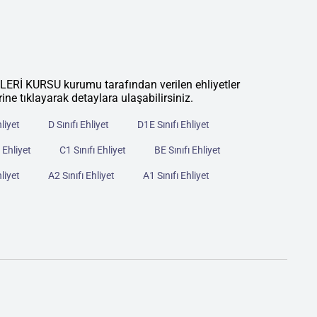
 KURSU kurumu tarafından verilen ehliyetler
rine tıklayarak detaylara ulaşabilirsiniz.
hliyet
D Sınıfı Ehliyet
D1E Sınıfı Ehliyet
 Ehliyet
C1 Sınıfı Ehliyet
BE Sınıfı Ehliyet
hliyet
A2 Sınıfı Ehliyet
A1 Sınıfı Ehliyet