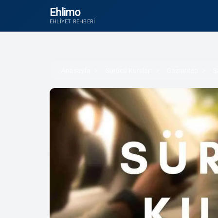
Ehlimo
EHLIYET REHBERI
Anasayfa
Sürücü Kursları
Gaziantep
Ş