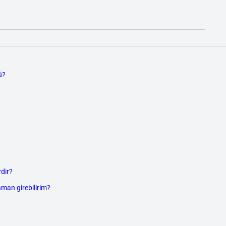
ü?
dir?
aman girebilirim?