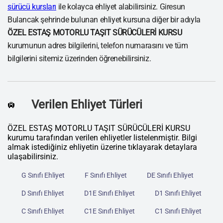
sürücü kursları
ile kolayca ehliyet alabilirsiniz. Giresun
Bulancak şehrinde bulunan ehliyet kursuna diğer bir adıyla
ÖZEL ESTAŞ MOTORLU TAŞIT SÜRÜCÜLERİ KURSU
kurumunun adres bilgilerini, telefon numarasını ve tüm
bilgilerini sitemiz üzerinden öğrenebilirsiniz.
Verilen Ehliyet Türleri
🛄
ÖZEL ESTAŞ MOTORLU TAŞIT SÜRÜCÜLERİ KURSU
kurumu tarafından verilen ehliyetler listelenmiştir. Bilgi
almak istediğiniz ehliyetin üzerine tıklayarak detaylara
ulaşabilirsiniz.
G Sınıfı Ehliyet
F Sınıfı Ehliyet
DE Sınıfı Ehliyet
D Sınıfı Ehliyet
D1E Sınıfı Ehliyet
D1 Sınıfı Ehliyet
C Sınıfı Ehliyet
C1E Sınıfı Ehliyet
C1 Sınıfı Ehliyet