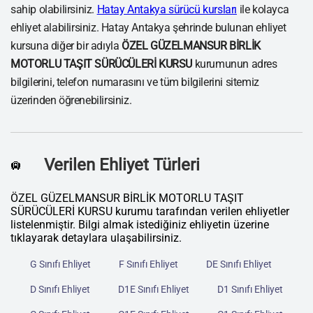
sahip olabilirsiniz.
Hatay Antakya sürücü kursları
ile kolayca
ehliyet alabilirsiniz. Hatay Antakya şehrinde bulunan ehliyet
kursuna diğer bir adıyla
ÖZEL GÜZELMANSUR BİRLİK
MOTORLU TAŞIT SÜRÜCÜLERİ KURSU
kurumunun adres
bilgilerini, telefon numarasını ve tüm bilgilerini sitemiz
üzerinden öğrenebilirsiniz.
Verilen Ehliyet Türleri
🛄
ÖZEL GÜZELMANSUR BİRLİK MOTORLU TAŞIT
SÜRÜCÜLERİ KURSU kurumu tarafından verilen ehliyetler
listelenmiştir. Bilgi almak istediğiniz ehliyetin üzerine
tıklayarak detaylara ulaşabilirsiniz.
G Sınıfı Ehliyet
F Sınıfı Ehliyet
DE Sınıfı Ehliyet
D Sınıfı Ehliyet
D1E Sınıfı Ehliyet
D1 Sınıfı Ehliyet