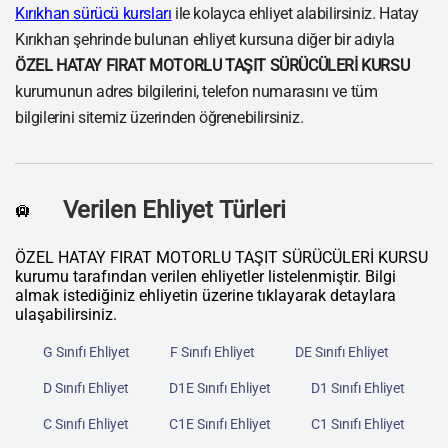
Kırıkhan sürücü kursları
ile kolayca ehliyet alabilirsiniz. Hatay
Kırıkhan şehrinde bulunan ehliyet kursuna diğer bir adıyla
ÖZEL HATAY FIRAT MOTORLU TAŞIT SÜRÜCÜLERİ KURSU
kurumunun adres bilgilerini, telefon numarasını ve tüm
bilgilerini sitemiz üzerinden öğrenebilirsiniz.
Verilen Ehliyet Türleri
🛄
ÖZEL HATAY FIRAT MOTORLU TAŞIT SÜRÜCÜLERİ KURSU
kurumu tarafından verilen ehliyetler listelenmiştir. Bilgi
almak istediğiniz ehliyetin üzerine tıklayarak detaylara
ulaşabilirsiniz.
G Sınıfı Ehliyet
F Sınıfı Ehliyet
DE Sınıfı Ehliyet
D Sınıfı Ehliyet
D1E Sınıfı Ehliyet
D1 Sınıfı Ehliyet
C Sınıfı Ehliyet
C1E Sınıfı Ehliyet
C1 Sınıfı Ehliyet