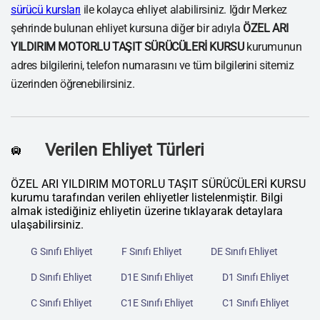
sürücü kursları
ile kolayca ehliyet alabilirsiniz. Iğdır Merkez
şehrinde bulunan ehliyet kursuna diğer bir adıyla
ÖZEL ARI
YILDIRIM MOTORLU TAŞIT SÜRÜCÜLERİ KURSU
kurumunun
adres bilgilerini, telefon numarasını ve tüm bilgilerini sitemiz
üzerinden öğrenebilirsiniz.
Verilen Ehliyet Türleri
🛄
ÖZEL ARI YILDIRIM MOTORLU TAŞIT SÜRÜCÜLERİ KURSU
kurumu tarafından verilen ehliyetler listelenmiştir. Bilgi
almak istediğiniz ehliyetin üzerine tıklayarak detaylara
ulaşabilirsiniz.
G Sınıfı Ehliyet
F Sınıfı Ehliyet
DE Sınıfı Ehliyet
D Sınıfı Ehliyet
D1E Sınıfı Ehliyet
D1 Sınıfı Ehliyet
C Sınıfı Ehliyet
C1E Sınıfı Ehliyet
C1 Sınıfı Ehliyet