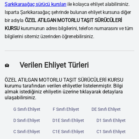
Şarkikaraağaç sürücü kursları
ile kolayca ehliyet alabilirsiniz.
Isparta Şarkikaraağaç şehrinde bulunan ehliyet kursuna diğer
bir adıyla
ÖZEL ATILGAN MOTORLU TAŞIT SÜRÜCÜLERİ
KURSU
kurumunun adres bilgilerini, telefon numarasını ve tüm
bilgilerini sitemiz üzerinden öğrenebilirsiniz.
Verilen Ehliyet Türleri
🛄
ÖZEL ATILGAN MOTORLU TAŞIT SÜRÜCÜLERİ KURSU
kurumu tarafından verilen ehliyetler listelenmiştir. Bilgi
almak istediğiniz ehliyetin üzerine tıklayarak detaylara
ulaşabilirsiniz.
G Sınıfı Ehliyet
F Sınıfı Ehliyet
DE Sınıfı Ehliyet
D Sınıfı Ehliyet
D1E Sınıfı Ehliyet
D1 Sınıfı Ehliyet
C Sınıfı Ehliyet
C1E Sınıfı Ehliyet
C1 Sınıfı Ehliyet