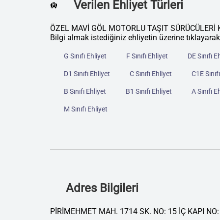
Verilen Ehliyet Türleri
🛄
ÖZEL MAVİ GÖL MOTORLU TAŞIT SÜRÜCÜLERİ KURSU 
Bilgi almak istediğiniz ehliyetin üzerine tıklayarak
G Sınıfı Ehliyet
F Sınıfı Ehliyet
DE Sınıfı E
D1 Sınıfı Ehliyet
C Sınıfı Ehliyet
C1E Sınıfı
B Sınıfı Ehliyet
B1 Sınıfı Ehliyet
A Sınıfı E
M Sınıfı Ehliyet
Adres Bilgileri
PİRİMEHMET MAH. 1714 SK. NO: 15 İÇ KAPI NO