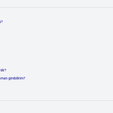
ü?
dir?
aman girebilirim?