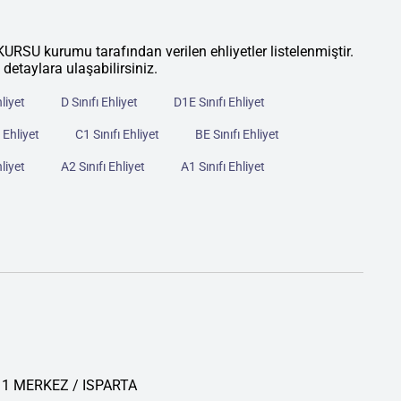
kurumu tarafından verilen ehliyetler listelenmiştir.
 detaylara ulaşabilirsiniz.
hliyet
D Sınıfı Ehliyet
D1E Sınıfı Ehliyet
 Ehliyet
C1 Sınıfı Ehliyet
BE Sınıfı Ehliyet
hliyet
A2 Sınıfı Ehliyet
A1 Sınıfı Ehliyet
: 1 MERKEZ / ISPARTA