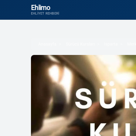
Ehlimo
EHLIYET REHBERI
Anasayfa
Sürücü Kursları
Isparta
Mer