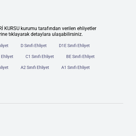
RSU kurumu tarafından verilen ehliyetler
rine tıklayarak detaylara ulaşabilirsiniz.
hliyet
D Sınıfı Ehliyet
D1E Sınıfı Ehliyet
 Ehliyet
C1 Sınıfı Ehliyet
BE Sınıfı Ehliyet
hliyet
A2 Sınıfı Ehliyet
A1 Sınıfı Ehliyet