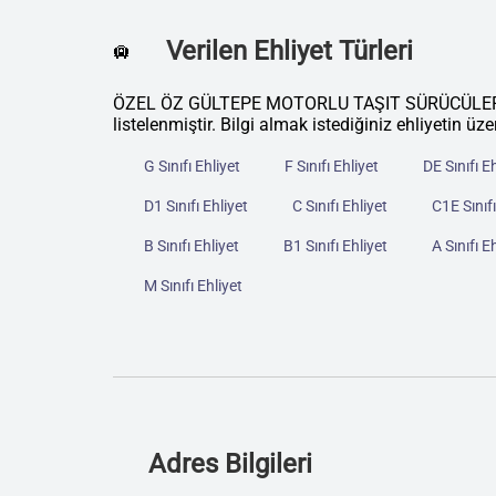
Verilen Ehliyet Türleri
🛄
ÖZEL ÖZ GÜLTEPE MOTORLU TAŞIT SÜRÜCÜLERİ KU
listelenmiştir. Bilgi almak istediğiniz ehliyetin üze
G Sınıfı Ehliyet
F Sınıfı Ehliyet
DE Sınıfı E
D1 Sınıfı Ehliyet
C Sınıfı Ehliyet
C1E Sınıfı
B Sınıfı Ehliyet
B1 Sınıfı Ehliyet
A Sınıfı E
M Sınıfı Ehliyet
Adres Bilgileri