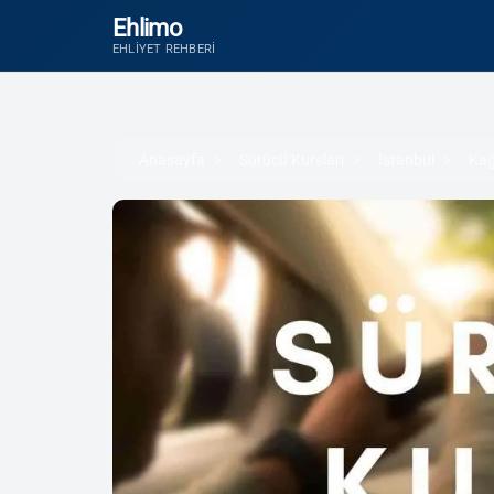
Ehlimo
EHLIYET REHBERI
Anasayfa
Sürücü Kursları
İstanbul
Kağ