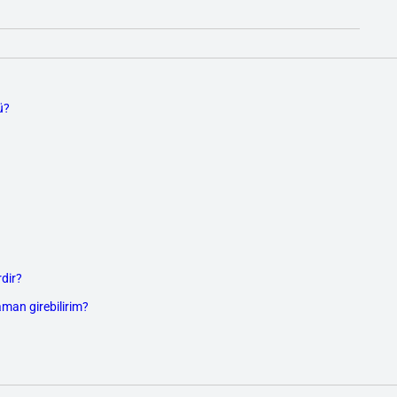
ü?
dir?
aman girebilirim?