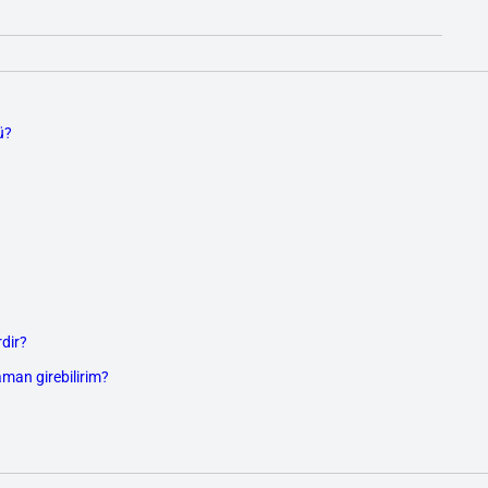
ü?
dir?
aman girebilirim?