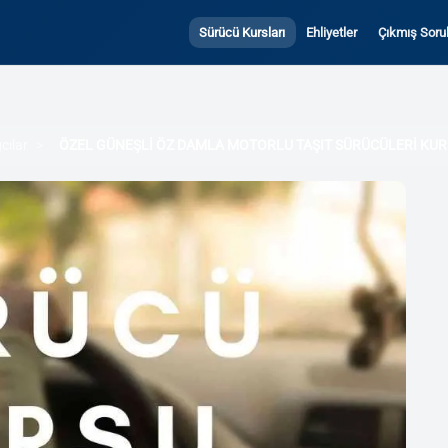
Sürücü Kursları
Ehliyetler
Çıkmış Sorul
cılar
ÖZEL GÜNEŞLİ ÖZ DAMLA MOTORLU TAŞIT SÜRÜCÜLERİ KU