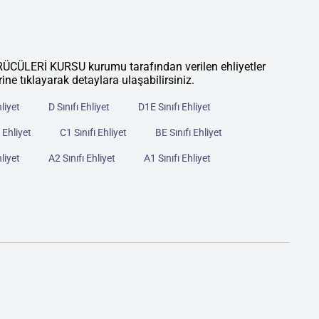
LERİ KURSU kurumu tarafından verilen ehliyetler
rine tıklayarak detaylara ulaşabilirsiniz.
hliyet
D Sınıfı Ehliyet
D1E Sınıfı Ehliyet
 Ehliyet
C1 Sınıfı Ehliyet
BE Sınıfı Ehliyet
hliyet
A2 Sınıfı Ehliyet
A1 Sınıfı Ehliyet