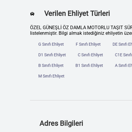
Verilen Ehliyet Türleri
🛄
ÖZEL GÜNEŞLİ ÖZ DAMLA MOTORLU TAŞIT SÜRÜCÜ
listelenmiştir. Bilgi almak istediğiniz ehliyetin üze
G Sınıfı Ehliyet
F Sınıfı Ehliyet
DE Sınıfı E
D1 Sınıfı Ehliyet
C Sınıfı Ehliyet
C1E Sınıfı
B Sınıfı Ehliyet
B1 Sınıfı Ehliyet
A Sınıfı E
M Sınıfı Ehliyet
Adres Bilgileri