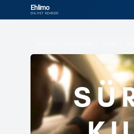
Ehlimo
EHLIYET REHBERI
Anasayfa
Sürücü Kursları
İstanbul
Bağ