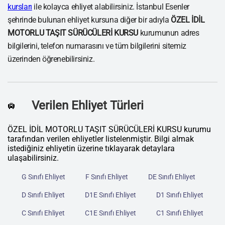
kursları
ile kolayca ehliyet alabilirsiniz. İstanbul Esenler
şehrinde bulunan ehliyet kursuna diğer bir adıyla
ÖZEL İDİL
MOTORLU TAŞIT SÜRÜCÜLERİ KURSU
kurumunun adres
bilgilerini, telefon numarasını ve tüm bilgilerini sitemiz
üzerinden öğrenebilirsiniz.
Verilen Ehliyet Türleri
🛄
ÖZEL İDİL MOTORLU TAŞIT SÜRÜCÜLERİ KURSU kurumu
tarafından verilen ehliyetler listelenmiştir. Bilgi almak
istediğiniz ehliyetin üzerine tıklayarak detaylara
ulaşabilirsiniz.
G Sınıfı Ehliyet
F Sınıfı Ehliyet
DE Sınıfı Ehliyet
D Sınıfı Ehliyet
D1E Sınıfı Ehliyet
D1 Sınıfı Ehliyet
C Sınıfı Ehliyet
C1E Sınıfı Ehliyet
C1 Sınıfı Ehliyet