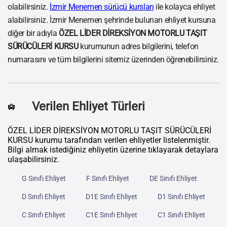
olabilirsiniz.
İzmir Menemen sürücü kursları
ile kolayca ehliyet
alabilirsiniz. İzmir Menemen şehrinde bulunan ehliyet kursuna
diğer bir adıyla
ÖZEL LİDER DİREKSİYON MOTORLU TAŞIT
SÜRÜCÜLERİ KURSU
kurumunun adres bilgilerini, telefon
numarasını ve tüm bilgilerini sitemiz üzerinden öğrenebilirsiniz.
Verilen Ehliyet Türleri
🛄
ÖZEL LİDER DİREKSİYON MOTORLU TAŞIT SÜRÜCÜLERİ
KURSU kurumu tarafından verilen ehliyetler listelenmiştir.
Bilgi almak istediğiniz ehliyetin üzerine tıklayarak detaylara
ulaşabilirsiniz.
G Sınıfı Ehliyet
F Sınıfı Ehliyet
DE Sınıfı Ehliyet
D Sınıfı Ehliyet
D1E Sınıfı Ehliyet
D1 Sınıfı Ehliyet
C Sınıfı Ehliyet
C1E Sınıfı Ehliyet
C1 Sınıfı Ehliyet