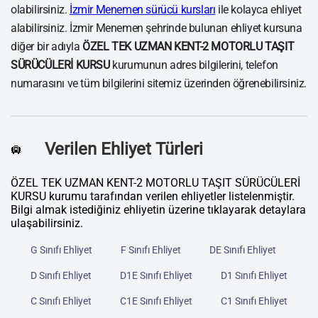
olabilirsiniz.
İzmir Menemen sürücü kursları
ile kolayca ehliyet
alabilirsiniz. İzmir Menemen şehrinde bulunan ehliyet kursuna
diğer bir adıyla
ÖZEL TEK UZMAN KENT-2 MOTORLU TAŞIT
SÜRÜCÜLERİ KURSU
kurumunun adres bilgilerini, telefon
numarasını ve tüm bilgilerini sitemiz üzerinden öğrenebilirsiniz.
Verilen Ehliyet Türleri
🛄
ÖZEL TEK UZMAN KENT-2 MOTORLU TAŞIT SÜRÜCÜLERİ
KURSU kurumu tarafından verilen ehliyetler listelenmiştir.
Bilgi almak istediğiniz ehliyetin üzerine tıklayarak detaylara
ulaşabilirsiniz.
G Sınıfı Ehliyet
F Sınıfı Ehliyet
DE Sınıfı Ehliyet
D Sınıfı Ehliyet
D1E Sınıfı Ehliyet
D1 Sınıfı Ehliyet
C Sınıfı Ehliyet
C1E Sınıfı Ehliyet
C1 Sınıfı Ehliyet