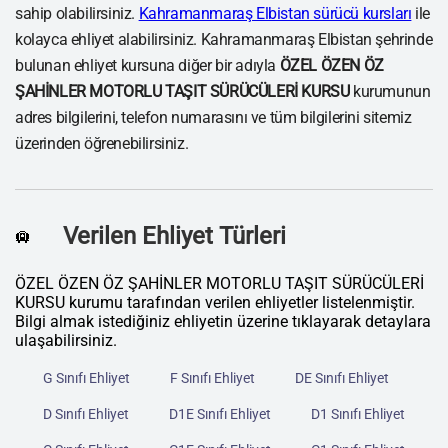
sahip olabilirsiniz.
Kahramanmaraş Elbistan sürücü kursları
ile
kolayca ehliyet alabilirsiniz. Kahramanmaraş Elbistan şehrinde
bulunan ehliyet kursuna diğer bir adıyla
ÖZEL ÖZEN ÖZ
ŞAHİNLER MOTORLU TAŞIT SÜRÜCÜLERİ KURSU
kurumunun
adres bilgilerini, telefon numarasını ve tüm bilgilerini sitemiz
üzerinden öğrenebilirsiniz.
Verilen Ehliyet Türleri
🛄
ÖZEL ÖZEN ÖZ ŞAHİNLER MOTORLU TAŞIT SÜRÜCÜLERİ
KURSU kurumu tarafından verilen ehliyetler listelenmiştir.
Bilgi almak istediğiniz ehliyetin üzerine tıklayarak detaylara
ulaşabilirsiniz.
G Sınıfı Ehliyet
F Sınıfı Ehliyet
DE Sınıfı Ehliyet
D Sınıfı Ehliyet
D1E Sınıfı Ehliyet
D1 Sınıfı Ehliyet