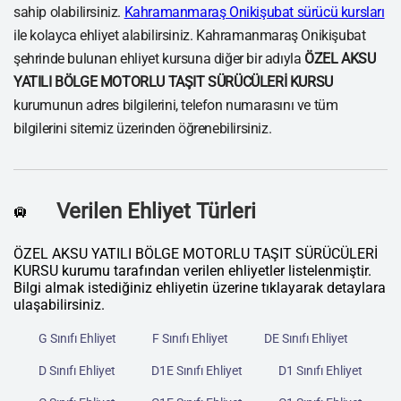
sahip olabilirsiniz.
Kahramanmaraş Onikişubat sürücü kursları
ile kolayca ehliyet alabilirsiniz. Kahramanmaraş Onikişubat
şehrinde bulunan ehliyet kursuna diğer bir adıyla
ÖZEL AKSU
YATILI BÖLGE MOTORLU TAŞIT SÜRÜCÜLERİ KURSU
kurumunun adres bilgilerini, telefon numarasını ve tüm
bilgilerini sitemiz üzerinden öğrenebilirsiniz.
Verilen Ehliyet Türleri
🛄
ÖZEL AKSU YATILI BÖLGE MOTORLU TAŞIT SÜRÜCÜLERİ
KURSU kurumu tarafından verilen ehliyetler listelenmiştir.
Bilgi almak istediğiniz ehliyetin üzerine tıklayarak detaylara
ulaşabilirsiniz.
G Sınıfı Ehliyet
F Sınıfı Ehliyet
DE Sınıfı Ehliyet
D Sınıfı Ehliyet
D1E Sınıfı Ehliyet
D1 Sınıfı Ehliyet