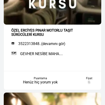
ÖZEL ERCİYES PINAR MOTORLU TAŞIT
SÜRÜCÜLERİ KURSU
☎️
3522313848..(devamını gör)
🗺️
GEVHER NESİBE MAHA....
Puanlama
Fiyat
Henüz hiç yorum yok
₺