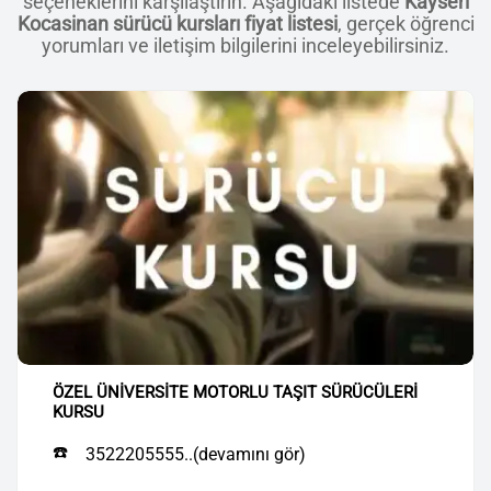
seçeneklerini karşılaştırın. Aşağıdaki listede
Kayseri
Kocasinan sürücü kursları fiyat listesi
, gerçek öğrenci
yorumları ve iletişim bilgilerini inceleyebilirsiniz.
ÖZEL ÜNİVERSİTE MOTORLU TAŞIT SÜRÜCÜLERİ
KURSU
☎️
3522205555..(devamını gör)