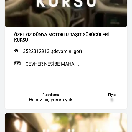
ÖZEL ÖZ DÜNYA MOTORLU TAŞIT SÜRÜCÜLERİ
KURSU
☎️
3522312913..(devamını gör)
🗺️
GEVHER NESİBE MAHA....
Puanlama
Fiyat
Henüz hiç yorum yok
₺