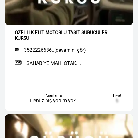
ÖZEL İLK ELİT MOTORLU TAŞIT SÜRÜCÜLERİ
KURSU
☎️
3522226636..(devamını gör)
🗺️
SAHABİYE MAH. OTAK....
Puanlama
Fiyat
Henüz hiç yorum yok
₺