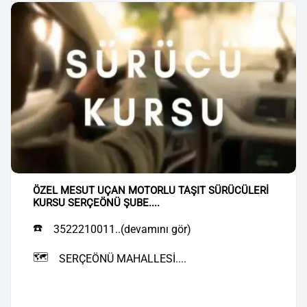
ÖZEL MESUT UÇAN MOTORLU TAŞIT SÜRÜCÜLERİ
KURSU SERÇEÖNÜ ŞUBE....
☎️
3522210011..(devamını gör)
🗺️
SERÇEÖNÜ MAHALLESİ....