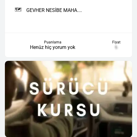
🗺️
GEVHER NESİBE MAHA....
Puanlama
Fiyat
Henüz hiç yorum yok
₺