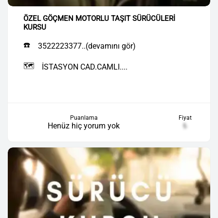
ÖZEL GÖÇMEN MOTORLU TAŞIT SÜRÜCÜLERİ
KURSU
☎️
3522223377..(devamını gör)
🗺️
İSTASYON CAD.CAMLI....
Puanlama
Fiyat
Henüz hiç yorum yok
₺