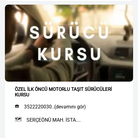
ÖZEL İLK ÖNCÜ MOTORLU TAŞIT SÜRÜCÜLERİ
KURSU
☎️
3522220030..(devamını gör)
🗺️
SERÇEÖNÜ MAH. İSTA....