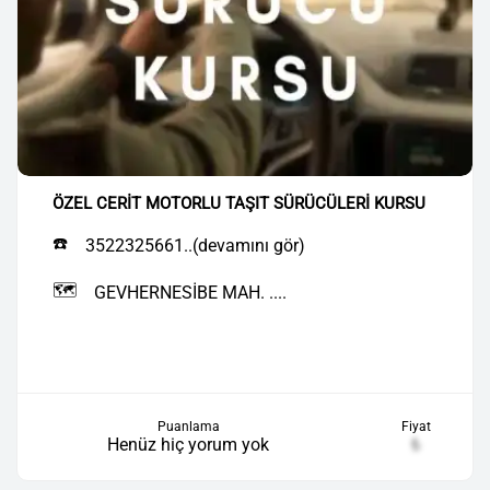
ÖZEL CERİT MOTORLU TAŞIT SÜRÜCÜLERİ KURSU
☎️
3522325661..(devamını gör)
🗺️
GEVHERNESİBE MAH. ....
Puanlama
Fiyat
Henüz hiç yorum yok
₺