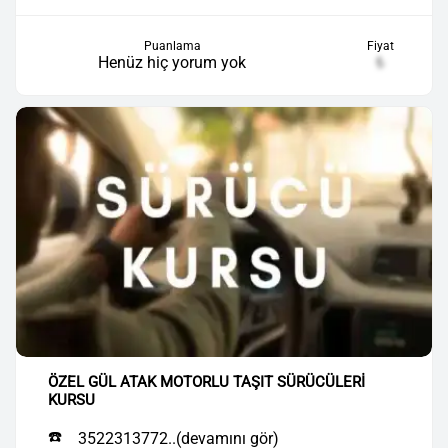
Puanlama
Fiyat
Henüz hiç yorum yok
₺
ÖZEL GÜL ATAK MOTORLU TAŞIT SÜRÜCÜLERİ
KURSU
☎️
3522313772..(devamını gör)