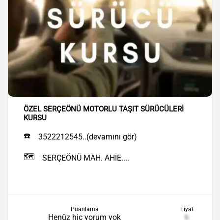
ÖZEL SERÇEÖNÜ MOTORLU TAŞIT SÜRÜCÜLERİ
KURSU
☎️
3522212545..(devamını gör)
🗺️
SERÇEÖNÜ MAH. AHİE....
Puanlama
Fiyat
Henüz hiç yorum yok
₺