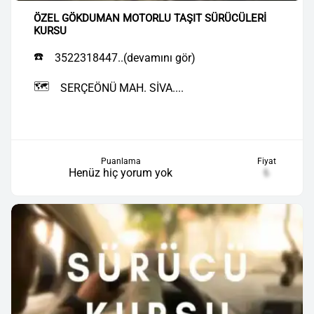
ÖZEL GÖKDUMAN MOTORLU TAŞIT SÜRÜCÜLERİ
KURSU
☎️
3522318447..(devamını gör)
🗺️
SERÇEÖNÜ MAH. SİVA....
Puanlama
Fiyat
Henüz hiç yorum yok
₺