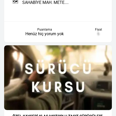
🗺️
SAHABİYE MAH. METE....
Puanlama
Fiyat
Henüz hiç yorum yok
₺