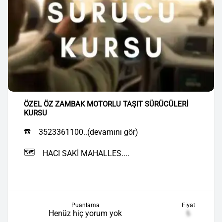
ÖZEL ÖZ ZAMBAK MOTORLU TAŞIT SÜRÜCÜLERİ
KURSU
☎️
3523361100..(devamını gör)
🗺️
HACI SAKİ MAHALLES....
Puanlama
Fiyat
Henüz hiç yorum yok
₺