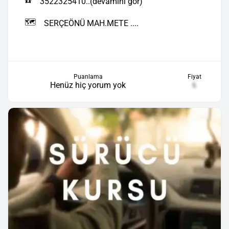
☎️
3522325410..(devamını gör)
🗺️
SERÇEÖNÜ MAH.METE ....
Puanlama
Fiyat
Henüz hiç yorum yok
₺