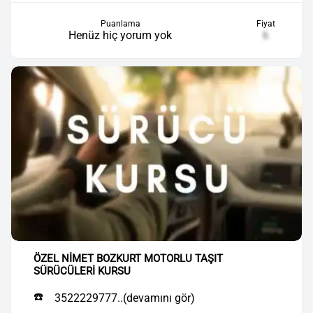
Puanlama
Fiyat
Henüz hiç yorum yok
₺
ÖZEL NİMET BOZKURT MOTORLU TAŞIT
SÜRÜCÜLERİ KURSU
☎️
3522229777..(devamını gör)