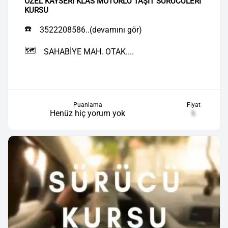
ÖZEL KAYSERİ KLAS MOTORLU TAŞIT SÜRÜCÜLERİ
KURSU
☎️
3522208586..(devamını gör)
🗺️
SAHABİYE MAH. OTAK....
Puanlama
Fiyat
Henüz hiç yorum yok
₺