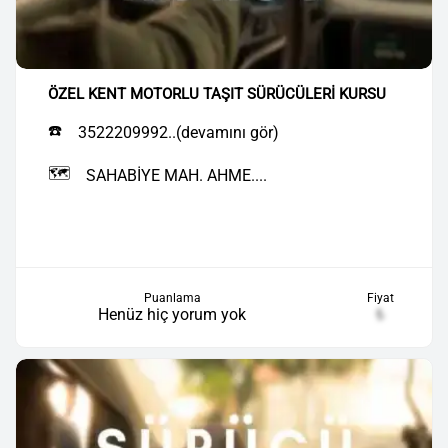
ÖZEL KENT MOTORLU TAŞIT SÜRÜCÜLERİ KURSU
☎️
3522209992..(devamını gör)
🗺️
SAHABİYE MAH. AHME....
Puanlama
Fiyat
Henüz hiç yorum yok
₺