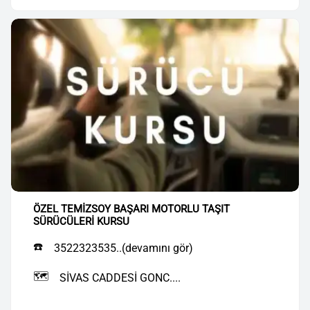
ÖZEL TEMİZSOY BAŞARI MOTORLU TAŞIT
SÜRÜCÜLERİ KURSU
☎️
3522323535..(devamını gör)
🗺️
SİVAS CADDESİ GONC....