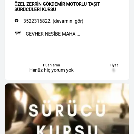
ÖZEL ZERRİN GÖKDEMİR MOTORLU TAŞIT
SÜRÜCÜLERİ KURSU
☎️
3522316822..(devamını gör)
🗺️
GEVHER NESİBE MAHA....
Puanlama
Fiyat
Henüz hiç yorum yok
₺