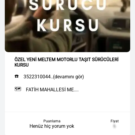
ÖZEL YENİ MELTEM MOTORLU TAŞIT SÜRÜCÜLERİ
KURSU
☎️
3522310044..(devamını gör)
🗺️
FATİH MAHALLESİ ME....
Puanlama
Fiyat
Henüz hiç yorum yok
₺