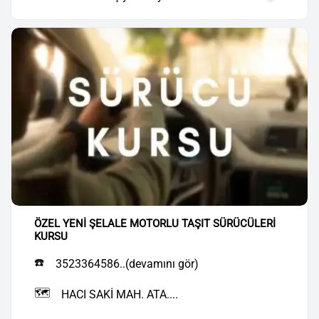
ÖZEL YENİ ŞELALE MOTORLU TAŞIT SÜRÜCÜLERİ
KURSU
☎️
3523364586..(devamını gör)
🗺️
HACI SAKİ MAH. ATA....