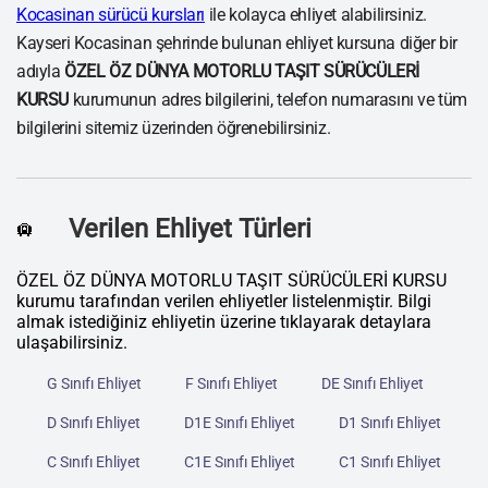
Kocasinan sürücü kursları
ile kolayca ehliyet alabilirsiniz.
Kayseri Kocasinan şehrinde bulunan ehliyet kursuna diğer bir
adıyla
ÖZEL ÖZ DÜNYA MOTORLU TAŞIT SÜRÜCÜLERİ
KURSU
kurumunun adres bilgilerini, telefon numarasını ve tüm
bilgilerini sitemiz üzerinden öğrenebilirsiniz.
Verilen Ehliyet Türleri
🛄
ÖZEL ÖZ DÜNYA MOTORLU TAŞIT SÜRÜCÜLERİ KURSU
kurumu tarafından verilen ehliyetler listelenmiştir. Bilgi
almak istediğiniz ehliyetin üzerine tıklayarak detaylara
ulaşabilirsiniz.
G Sınıfı Ehliyet
F Sınıfı Ehliyet
DE Sınıfı Ehliyet
D Sınıfı Ehliyet
D1E Sınıfı Ehliyet
D1 Sınıfı Ehliyet
C Sınıfı Ehliyet
C1E Sınıfı Ehliyet
C1 Sınıfı Ehliyet