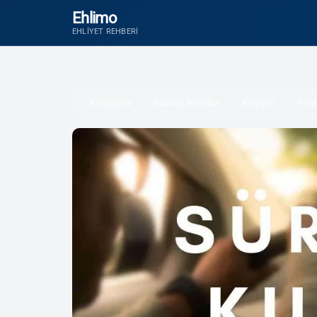
Ehlimo
EHLIYET REHBERI
Anasayfa
Sürücü Kursları
Kayseri
Pına