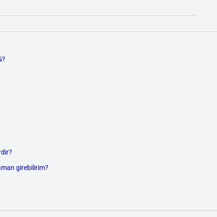
ü?
dir?
aman girebilirim?