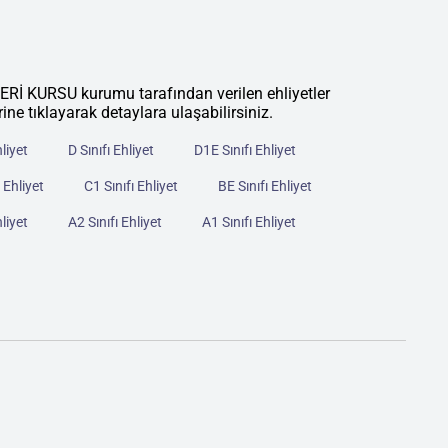
KURSU kurumu tarafından verilen ehliyetler
rine tıklayarak detaylara ulaşabilirsiniz.
hliyet
D Sınıfı Ehliyet
D1E Sınıfı Ehliyet
 Ehliyet
C1 Sınıfı Ehliyet
BE Sınıfı Ehliyet
hliyet
A2 Sınıfı Ehliyet
A1 Sınıfı Ehliyet