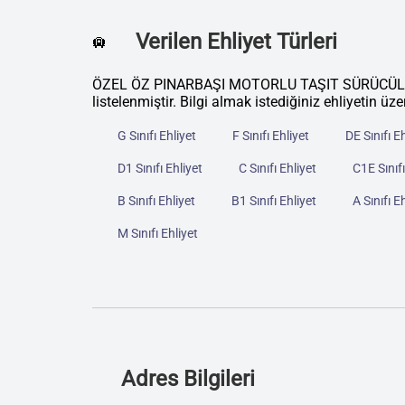
Verilen Ehliyet Türleri
🛄
ÖZEL ÖZ PINARBAŞI MOTORLU TAŞIT SÜRÜCÜLERİ 
listelenmiştir. Bilgi almak istediğiniz ehliyetin üze
G Sınıfı Ehliyet
F Sınıfı Ehliyet
DE Sınıfı E
D1 Sınıfı Ehliyet
C Sınıfı Ehliyet
C1E Sınıfı
B Sınıfı Ehliyet
B1 Sınıfı Ehliyet
A Sınıfı E
M Sınıfı Ehliyet
Adres Bilgileri