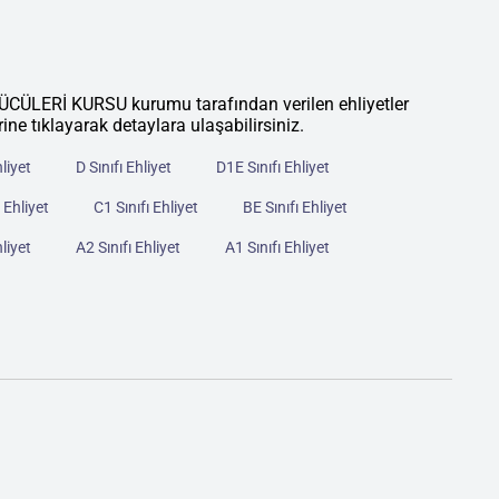
ERİ KURSU kurumu tarafından verilen ehliyetler
rine tıklayarak detaylara ulaşabilirsiniz.
hliyet
D Sınıfı Ehliyet
D1E Sınıfı Ehliyet
 Ehliyet
C1 Sınıfı Ehliyet
BE Sınıfı Ehliyet
hliyet
A2 Sınıfı Ehliyet
A1 Sınıfı Ehliyet