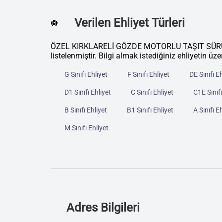
Verilen Ehliyet Türleri
🛄
ÖZEL KIRKLARELİ GÖZDE MOTORLU TAŞIT SÜRÜCÜL
listelenmiştir. Bilgi almak istediğiniz ehliyetin üze
G Sınıfı Ehliyet
F Sınıfı Ehliyet
DE Sınıfı E
D1 Sınıfı Ehliyet
C Sınıfı Ehliyet
C1E Sınıfı
B Sınıfı Ehliyet
B1 Sınıfı Ehliyet
A Sınıfı E
M Sınıfı Ehliyet
Adres Bilgileri