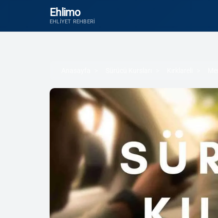
Ehlimo
EHLIYET REHBERI
Anasayfa
Sürücü Kursları
Kırklareli
Me