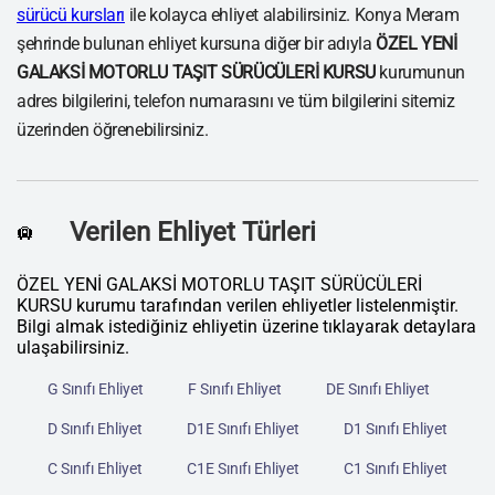
sürücü kursları
ile kolayca ehliyet alabilirsiniz. Konya Meram
şehrinde bulunan ehliyet kursuna diğer bir adıyla
ÖZEL YENİ
GALAKSİ MOTORLU TAŞIT SÜRÜCÜLERİ KURSU
kurumunun
adres bilgilerini, telefon numarasını ve tüm bilgilerini sitemiz
üzerinden öğrenebilirsiniz.
Verilen Ehliyet Türleri
🛄
ÖZEL YENİ GALAKSİ MOTORLU TAŞIT SÜRÜCÜLERİ
KURSU kurumu tarafından verilen ehliyetler listelenmiştir.
Bilgi almak istediğiniz ehliyetin üzerine tıklayarak detaylara
ulaşabilirsiniz.
G Sınıfı Ehliyet
F Sınıfı Ehliyet
DE Sınıfı Ehliyet
D Sınıfı Ehliyet
D1E Sınıfı Ehliyet
D1 Sınıfı Ehliyet
C Sınıfı Ehliyet
C1E Sınıfı Ehliyet
C1 Sınıfı Ehliyet