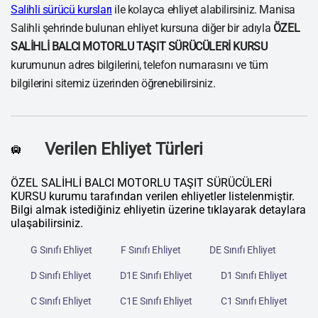
Salihli sürücü kursları
ile kolayca ehliyet alabilirsiniz. Manisa
Salihli şehrinde bulunan ehliyet kursuna diğer bir adıyla
ÖZEL
SALİHLİ BALCI MOTORLU TAŞIT SÜRÜCÜLERİ KURSU
kurumunun adres bilgilerini, telefon numarasını ve tüm
bilgilerini sitemiz üzerinden öğrenebilirsiniz.
Verilen Ehliyet Türleri
🛄
ÖZEL SALİHLİ BALCI MOTORLU TAŞIT SÜRÜCÜLERİ
KURSU kurumu tarafından verilen ehliyetler listelenmiştir.
Bilgi almak istediğiniz ehliyetin üzerine tıklayarak detaylara
ulaşabilirsiniz.
G Sınıfı Ehliyet
F Sınıfı Ehliyet
DE Sınıfı Ehliyet
D Sınıfı Ehliyet
D1E Sınıfı Ehliyet
D1 Sınıfı Ehliyet
C Sınıfı Ehliyet
C1E Sınıfı Ehliyet
C1 Sınıfı Ehliyet