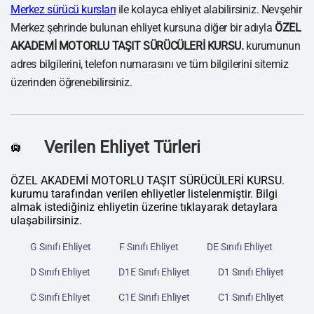
Merkez sürücü kursları
ile kolayca ehliyet alabilirsiniz. Nevşehir
Merkez şehrinde bulunan ehliyet kursuna diğer bir adıyla
ÖZEL
AKADEMİ MOTORLU TAŞIT SÜRÜCÜLERİ KURSU.
kurumunun
adres bilgilerini, telefon numarasını ve tüm bilgilerini sitemiz
üzerinden öğrenebilirsiniz.
Verilen Ehliyet Türleri
🛄
ÖZEL AKADEMİ MOTORLU TAŞIT SÜRÜCÜLERİ KURSU.
kurumu tarafından verilen ehliyetler listelenmiştir. Bilgi
almak istediğiniz ehliyetin üzerine tıklayarak detaylara
ulaşabilirsiniz.
G Sınıfı Ehliyet
F Sınıfı Ehliyet
DE Sınıfı Ehliyet
D Sınıfı Ehliyet
D1E Sınıfı Ehliyet
D1 Sınıfı Ehliyet
C Sınıfı Ehliyet
C1E Sınıfı Ehliyet
C1 Sınıfı Ehliyet