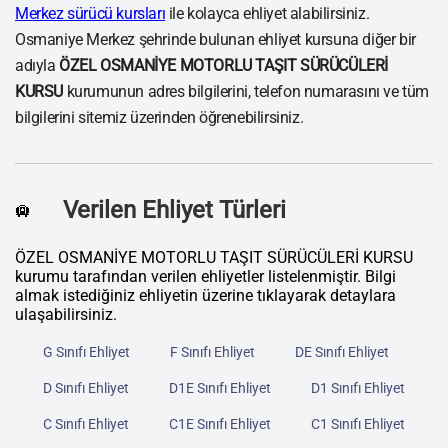
Merkez sürücü kursları
ile kolayca ehliyet alabilirsiniz.
Osmaniye Merkez şehrinde bulunan ehliyet kursuna diğer bir
adıyla
ÖZEL OSMANİYE MOTORLU TAŞIT SÜRÜCÜLERİ
KURSU
kurumunun adres bilgilerini, telefon numarasını ve tüm
bilgilerini sitemiz üzerinden öğrenebilirsiniz.
Verilen Ehliyet Türleri
🛄
ÖZEL OSMANİYE MOTORLU TAŞIT SÜRÜCÜLERİ KURSU
kurumu tarafından verilen ehliyetler listelenmiştir. Bilgi
almak istediğiniz ehliyetin üzerine tıklayarak detaylara
ulaşabilirsiniz.
G Sınıfı Ehliyet
F Sınıfı Ehliyet
DE Sınıfı Ehliyet
D Sınıfı Ehliyet
D1E Sınıfı Ehliyet
D1 Sınıfı Ehliyet
C Sınıfı Ehliyet
C1E Sınıfı Ehliyet
C1 Sınıfı Ehliyet