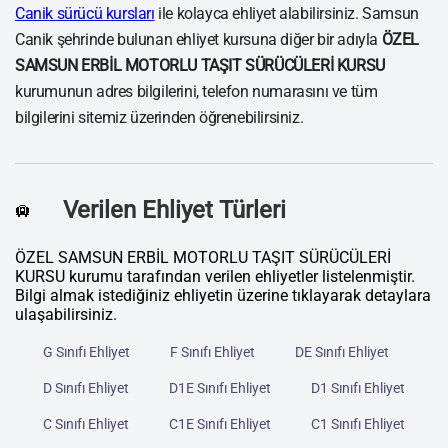
Canik sürücü kursları
ile kolayca ehliyet alabilirsiniz. Samsun
Canik şehrinde bulunan ehliyet kursuna diğer bir adıyla
ÖZEL
SAMSUN ERBİL MOTORLU TAŞIT SÜRÜCÜLERİ KURSU
kurumunun adres bilgilerini, telefon numarasını ve tüm
bilgilerini sitemiz üzerinden öğrenebilirsiniz.
Verilen Ehliyet Türleri
🛄
ÖZEL SAMSUN ERBİL MOTORLU TAŞIT SÜRÜCÜLERİ
KURSU kurumu tarafından verilen ehliyetler listelenmiştir.
Bilgi almak istediğiniz ehliyetin üzerine tıklayarak detaylara
ulaşabilirsiniz.
G Sınıfı Ehliyet
F Sınıfı Ehliyet
DE Sınıfı Ehliyet
D Sınıfı Ehliyet
D1E Sınıfı Ehliyet
D1 Sınıfı Ehliyet
C Sınıfı Ehliyet
C1E Sınıfı Ehliyet
C1 Sınıfı Ehliyet