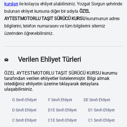
kursları
ile kolayca ehliyet alabilirsiniz. Yozgat Sorgun şehrinde
bulunan ehliyet kursuna diğer bir adıyla
ÖZEL
AYTESTMOTORLU TAŞIT SÜRÜCÜ KURSU
kurumunun adres
bilgilerini, telefon numarasını ve tüm bilgilerini sitemiz
üzerinden öğrenebilirsiniz.
Verilen Ehliyet Türleri
🛄
ÖZEL AYTESTMOTORLU TAŞIT SÜRÜCÜ KURSU kurumu
tarafından verilen ehliyetler listelenmiştir. Bilgi almak
istediğiniz ehliyetin üzerine tıklayarak detaylara
ulaşabilirsiniz.
G Sınıfı Ehliyet
F Sınıfı Ehliyet
DE Sınıfı Ehliyet
D Sınıfı Ehliyet
D1E Sınıfı Ehliyet
D1 Sınıfı Ehliyet
C Sınıfı Ehliyet
C1E Sınıfı Ehliyet
C1 Sınıfı Ehliyet